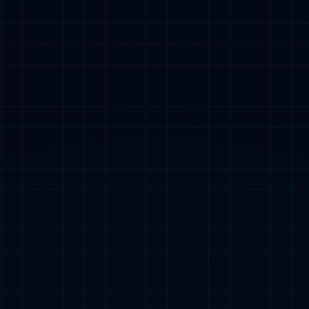
牛奶粉
营
新
金奶源”
1