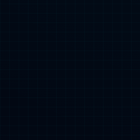
易倍EM
聘