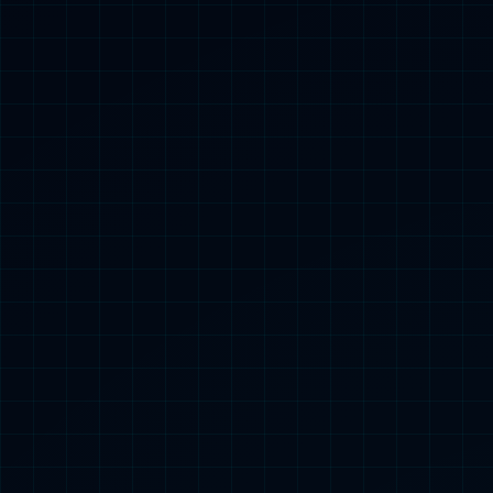
羊奶粉
务
品质与创
全球“黄