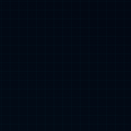
养品
国际业
+6+N全球