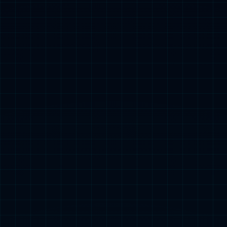
品质与创新
全球“黄金奶
源”
1+6+N全球
科研智慧链
全
自控产业链
差
异化发展